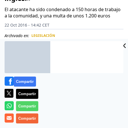
El atacante ha sido condenado a 150 horas de trabajo
a la comunidad, y una multa de unos 1.200 euros
22 Oct 2016 - 14:42 CET
Archivado en:
LEGISLACIÓN
CIDAD
ES
Compartir
Compartir
Compartir
Compartir
Los ataques racistas en Reino Unido están a la orden