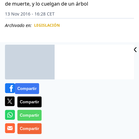
de muerte, y lo cuelgan de un árbol
13 Nov 2016 - 16:28 CET
Archivado en:
LEGISLACIÓN
CIDAD
ES
Compartir
Compartir
Compartir
Lo llaman
‘justicia comunitaria
‘, y está reconocida en la
Compartir
Constitución boliviana de 2009, aunque las
autoridades han explicado hasta hartarse que ese