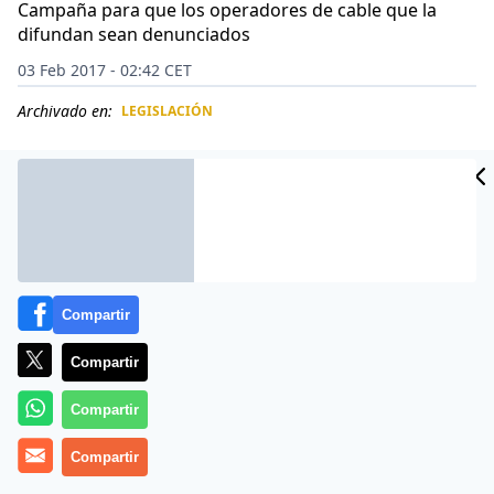
Campaña para que los operadores de cable que la
difundan sean denunciados
03 Feb 2017 - 02:42 CET
Archivado en:
LEGISLACIÓN
CIDAD
ES
Compartir
Compartir
Compartir
La serie televisiva ‘El Comandante’, sobre la vida del
Compartir
fallecido presidente Hugo Chávez, no podrá ser