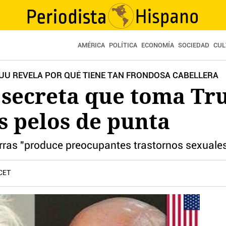
AMÉRICA
POLÍTICA
ECONOMÍA
SOCIEDAD
CUL
EUU REVELA POR QUÉ TIENE TAN FRONDOSA CABELLERA
 secreta que toma Tr
s pelos de punta
arras "produce preocupantes trastornos sexuales
 CET