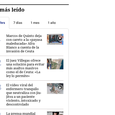
más leído
 hrs
7 días
1 mes
1 año
Marcos de Quinto deja
con careto a la «payasa
maleducada» Afra
Blanco a cuenta de la
invasión de Ceuta
El juez Villegas ofrece
una solución para evitar
más asaltos masivos
como el de Ceuta: «La
ley lo permite»
El vídeo viral del
enfermero tranquilo
que neutraliza con jiu-
jitsu a un paciente
violento, intoxicado y
descontrolado
La prensa mundial