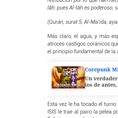
retribución por lo que han he
lâh: pues Al-lâh es poderoso, s
(Qurán, surat 5, Al-Ma’ida, aya
Más claro, el agua, y más esp
atroces castigos coránicos qu
el principio fundamental de la
Corepunk 
Un verdader
los de antes
Esta vez le ha tocado el turno
ISIS le trae al pairo la pelea 