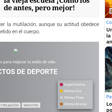
la vieja escuela ¡Cómo los
de antes, pero mejor!
Co
er la mutilación, aunque su actitud obedece
U
tido en el cuerpo.
la
an
 para mejorar tu estilo de vida
TOS DE DEPORTE
SuperChollos
Ofertas Oro
Pa
Ofertas Plata
Lo
Ofertas Bronce
 Y RELAJACIÓN
MASCOTAS
po