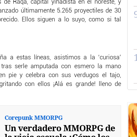
s de Raqa, capital yihadista en el noreste, y
anzado últimamente 5.265 proyectiles de 30
ecido. Ellos siguen a lo suyo, como si tal
a a estas líneas, asistimos a la ‘curiosa’
n tras serle amputada con esmero la mano
en pie y celebra con sus verdugos el tajo,
ritando con ellos ¡Alá es grande! lleno de
Corepunk MMORPG
Un verdadero MMORPG de