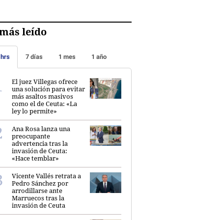
más leído
 hrs
7 días
1 mes
1 año
El juez Villegas ofrece
una solución para evitar
más asaltos masivos
como el de Ceuta: «La
ley lo permite»
Ana Rosa lanza una
preocupante
advertencia tras la
invasión de Ceuta:
«Hace temblar»
Vicente Vallés retrata a
Pedro Sánchez por
arrodillarse ante
Marruecos tras la
invasión de Ceuta