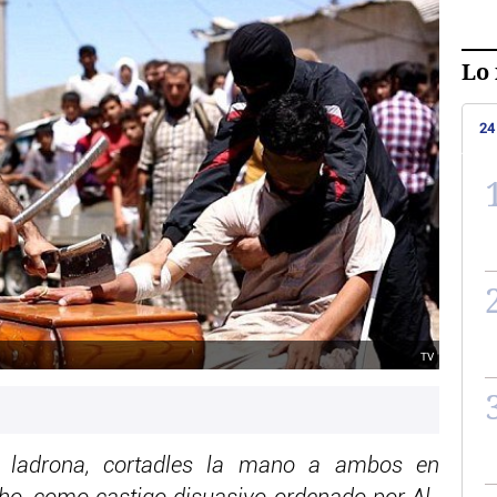
Lo 
24
TV
a ladrona, cortadles la mano a ambos en