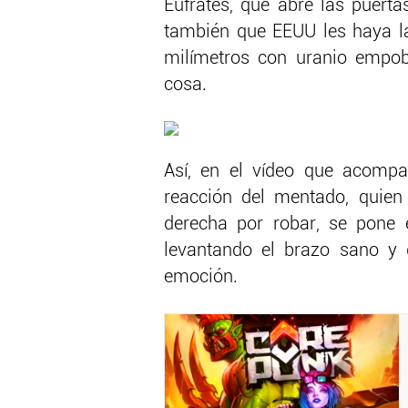
Éufrates, que abre las puerta
también que EEUU les haya l
milímetros con uranio empobr
cosa.
Así, en el vídeo que acompañ
reacción del mentado, quie
derecha por robar, se pone 
levantando el brazo sano y g
emoción.