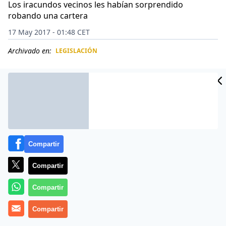
Los iracundos vecinos les habían sorprendido
robando una cartera
17 May 2017 - 01:48 CET
Archivado en:
LEGISLACIÓN
CIDAD
ES
Compartir
Compartir
Compartir
Más información
Compartir