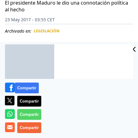
El presidente Maduro le dio una connotación política
al hecho
23 May 2017 - 03:55 CET
Archivado en:
LEGISLACIÓN
CIDAD
ES
Compartir
Compartir
Compartir
Más información
Compartir