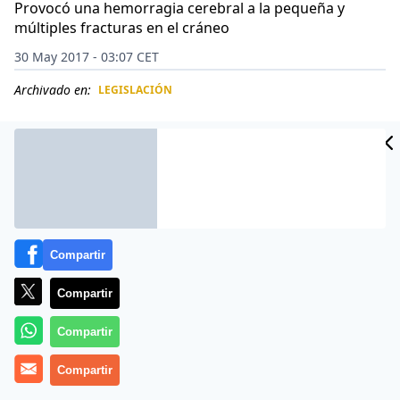
Provocó una hemorragia cerebral a la pequeña y
múltiples fracturas en el cráneo
30 May 2017 - 03:07 CET
Archivado en:
LEGISLACIÓN
CIDAD
ES
Compartir
Compartir
Compartir
Darren Eamon Fagan, de 29 años, se enfrenta a una
Compartir
pena de cárcel después de propinar un puñetazo a su