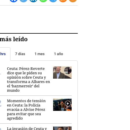
más leído
 hrs
7 días
1 mes
1 año
Ceuta: Pérez-Reverte
dice que le piden su
opinión sobre Ceuta y
transforma a Albares en
el ‘hazmerreír’ del
mundo
Momentos de tensión
en Ceuta: la Policía
evacúa a Alvise Pérez
para evitar que sea
agredido
La invasión de Ceuta y