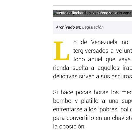
Intento de linchamiento en Venezuela
Archivado en:
Legislación
L
o de Venezuela no t
tergiversados a volun
todo aquel que vaya
rienda suelta a aquellos ir
delictivas sirven a sus oscuros
Si hace pocas horas los med
bombo y platillo a una sup
enfrentarse a los ‘pobres’ pol
para convertirlo en un chavis
la oposición.