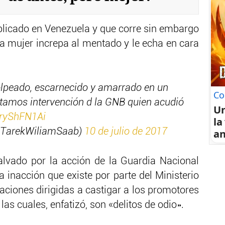
ublicado en Venezuela y que corre sin embargo
na mujer increpa al mentado y le echa en cara
golpeado, escarnecido y amarrado en un
Co
citamos intervención d la GNB quien acudió
U
EryShFN1Ai
la
@TarekWiliamSaab)
10 de julio de 2017
an
alvado por la acción de la Guardia Nacional
a inacción que existe por parte del Ministerio
aciones dirigidas a castigar a los promotores
las cuales, enfatizó, son «delitos de odio».