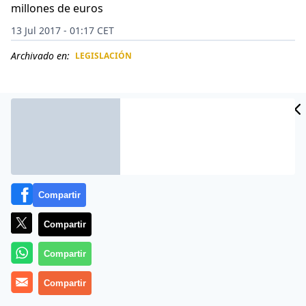
millones de euros
13 Jul 2017 - 01:17 CET
Archivado en:
LEGISLACIÓN
CIDAD
ES
Compartir
Compartir
Compartir
Más información
Compartir