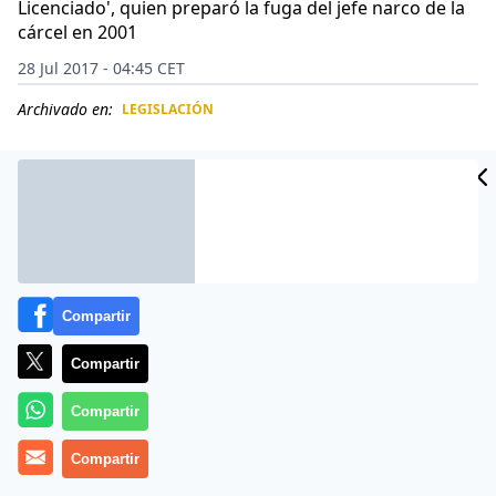
Licenciado', quien preparó la fuga del jefe narco de la
cárcel en 2001
28 Jul 2017 - 04:45 CET
Archivado en:
LEGISLACIÓN
CIDAD
ES
Compartir
Compartir
Compartir
Dámaso López Serrano, alias «El Mini Lic», quien en los
Compartir
últimos meses disputó el control del Cártel de Sinaloa