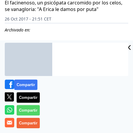
El facinenoso, un psicópata carcomido por los celos,
se vanagloria: "A Erica le damos por puta"
26 Oct 2017 - 21:51 CET
Archivado en:
CIDAD
ES
Compartir
Compartir
Compartir
Bestial, inhumano, lamentable. Unas imágenes que
Compartir
dejan bien a las claras cómo se las gastan en algunos