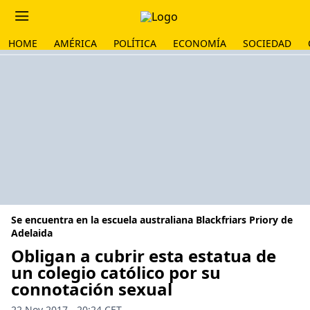
HOME
AMÉRICA
POLÍTICA
ECONOMÍA
SOCIEDAD
Se encuentra en la escuela australiana Blackfriars Priory de
Adelaida
Obligan a cubrir esta estatua de
un colegio católico por su
connotación sexual
22 Nov 2017 - 20:24 CET