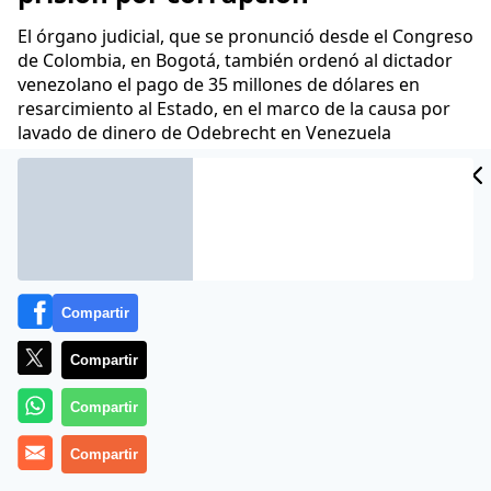
El órgano judicial, que se pronunció desde el Congreso
de Colombia, en Bogotá, también ordenó al dictador
venezolano el pago de 35 millones de dólares en
resarcimiento al Estado, en el marco de la causa por
lavado de dinero de Odebrecht en Venezuela
CIDAD
Periodista Digital
16 Ago 2018 - 09:43 CET
ES
Archivado en:
LEGISLACIÓN
Compartir
Compartir
Compartir
Compartir