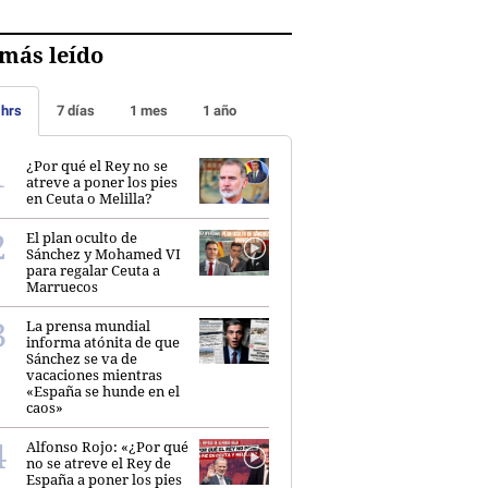
más leído
 hrs
7 días
1 mes
1 año
¿Por qué el Rey no se
atreve a poner los pies
en Ceuta o Melilla?
El plan oculto de
Sánchez y Mohamed VI
para regalar Ceuta a
Marruecos
La prensa mundial
informa atónita de que
Sánchez se va de
vacaciones mientras
«España se hunde en el
caos»
Alfonso Rojo: «¿Por qué
no se atreve el Rey de
España a poner los pies