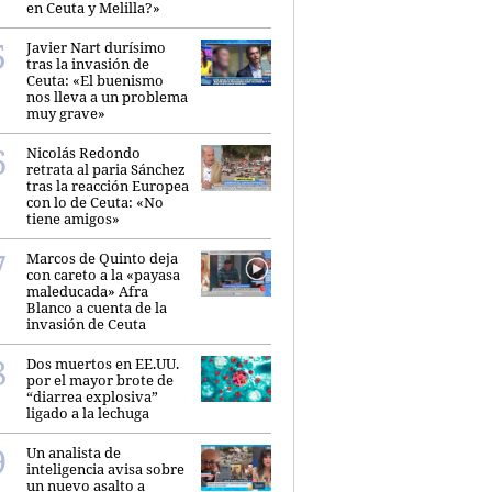
en Ceuta y Melilla?»
Javier Nart durísimo
tras la invasión de
Ceuta: «El buenismo
nos lleva a un problema
muy grave»
Nicolás Redondo
retrata al paria Sánchez
tras la reacción Europea
con lo de Ceuta: «No
tiene amigos»
Marcos de Quinto deja
con careto a la «payasa
maleducada» Afra
Blanco a cuenta de la
invasión de Ceuta
Dos muertos en EE.UU.
por el mayor brote de
“diarrea explosiva”
ligado a la lechuga
Un analista de
inteligencia avisa sobre
un nuevo asalto a