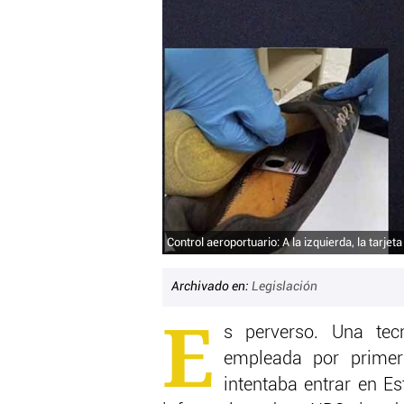
Control aeroportuario: A la izquierda, la tarjet
Archivado en:
Legislación
E
s perverso. Una tec
empleada por primer
intentaba entrar en E