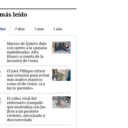
más leído
 hrs
7 días
1 mes
1 año
Marcos de Quinto deja
con careto a la «payasa
maleducada» Afra
Blanco a cuenta de la
invasión de Ceuta
El juez Villegas ofrece
una solución para evitar
más asaltos masivos
como el de Ceuta: «La
ley lo permite»
El vídeo viral del
enfermero tranquilo
que neutraliza con jiu-
jitsu a un paciente
violento, intoxicado y
descontrolado