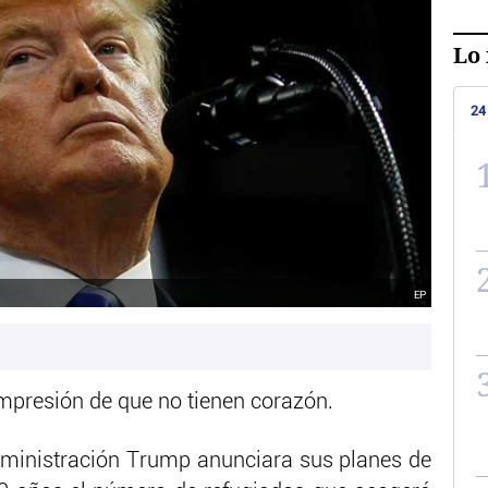
Lo 
24
EP
impresión de que no tienen corazón.
dministración Trump anunciara sus planes de