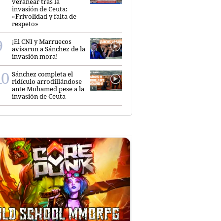
veranear tras la
invasión de Ceuta:
«Frivolidad y falta de
respeto»
¡El CNI y Marruecos
avisaron a Sánchez de la
invasión mora!
Sánchez completa el
ridículo arrodillándose
ante Mohamed pese a la
invasión de Ceuta