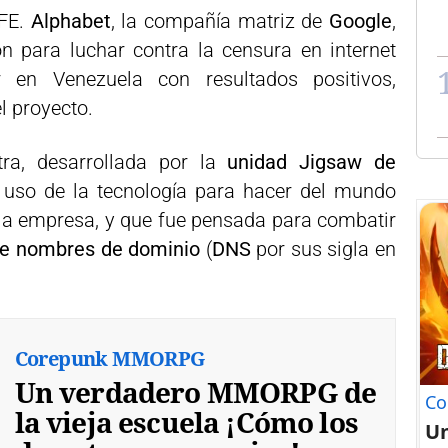
EFE.
Alphabet
, la compañía matriz de
Google
,
n para luchar contra la censura en internet
 en Venezuela con resultados positivos,
l proyecto.
tra, desarrollada por la
unidad Jigsaw de
l uso de la tecnología para hacer del mundo
 la empresa, y que fue pensada para combatir
de nombres de dominio
(
DNS
por sus sigla en
Corepunk MMORPG
Un verdadero MMORPG de
Co
la vieja escuela ¡Cómo los
U