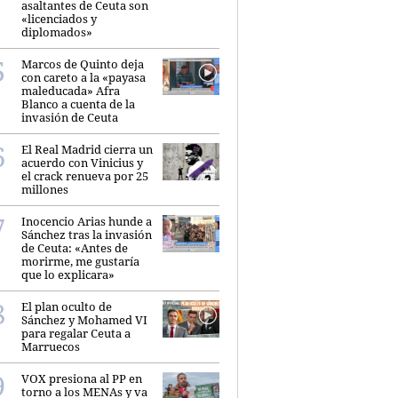
asaltantes de Ceuta son
«licenciados y
diplomados»
Marcos de Quinto deja
con careto a la «payasa
maleducada» Afra
Blanco a cuenta de la
invasión de Ceuta
El Real Madrid cierra un
acuerdo con Vinicius y
el crack renueva por 25
millones
Inocencio Arias hunde a
Sánchez tras la invasión
de Ceuta: «Antes de
morirme, me gustaría
que lo explicara»
El plan oculto de
Sánchez y Mohamed VI
para regalar Ceuta a
Marruecos
VOX presiona al PP en
torno a los MENAs y va