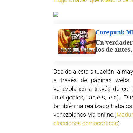
Hugo Chávez que Maduro cen
Corepunk 
Un verdader
los de antes
Debido a esta situación la may
a través de páginas webs 
venezolanos a través de comp
inteligentes, tablets, etc). 
también ha realizado trabajos
venezolanos vía online.(
Madur
elecciones democráticas
)