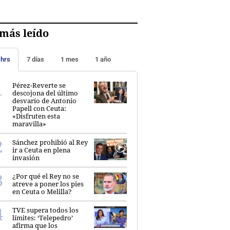
más leído
 hrs
7 días
1 mes
1 año
Pérez-Reverte se
descojona del último
desvarío de Antonio
Papell con Ceuta:
«Disfruten esta
maravilla»
Sánchez prohibió al Rey
ir a Ceuta en plena
invasión
¿Por qué el Rey no se
atreve a poner los pies
en Ceuta o Melilla?
TVE supera todos los
límites: ‘Telepedro’
afirma que los