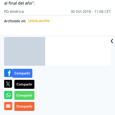
al final del año".
PD América
30 Oct 2018 - 11:06 CET
Archivado en:
LEGISLACIÓN
CIDAD
ES
Compartir
Compartir
Compartir
A finales de este año se concretará el acuerdo
Compartir
comercial entre la Unión Europea (UE) y el Mercosur,
eso fue lo que dijo hoy a Efe el parlamentario