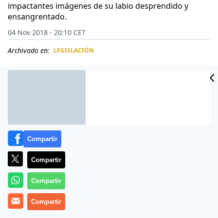
impactantes imágenes de su labio desprendido y
ensangrentado.
04 Nov 2018 - 20:10 CET
Archivado en:
LEGISLACIÓN
CIDAD
ES
Compartir
Compartir
Compartir
Compartir
Poco nos parece. Seth Aaron Fleury, un tipo de 23 años
de Carolina del Sur, Estados Unidos, ha sido