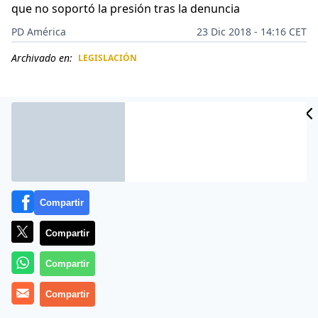
que no soportó la presión tras la denuncia
PD América
23 Dic 2018 - 14:16 CET
Archivado en:
LEGISLACIÓN
CIDAD
ES
Compartir
Compartir
Compartir
Alguien debería pagar por ello, en la Prensa, la Justicia
Compartir
o la Policía, porque la cadena de negligencias e
irresponsabilidades es muy larga, pero al final sólo