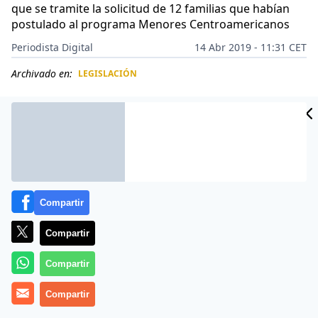
que se tramite la solicitud de 12 familias que habían
postulado al programa Menores Centroamericanos
Periodista Digital
14 Abr 2019 - 11:31 CET
Archivado en:
LEGISLACIÓN
CIDAD
ES
Compartir
Compartir
Compartir
Compartir
Una gota de agua en un abrasador desierto, pero algo
es algo (
Nueva victoria de Trump sobre los migrantes