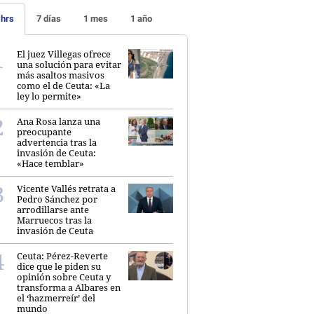
 hrs
7 días
1 mes
1 año
El juez Villegas ofrece
una solución para evitar
más asaltos masivos
como el de Ceuta: «La
ley lo permite»
Ana Rosa lanza una
preocupante
advertencia tras la
invasión de Ceuta:
«Hace temblar»
Vicente Vallés retrata a
Pedro Sánchez por
arrodillarse ante
Marruecos tras la
invasión de Ceuta
Ceuta: Pérez-Reverte
dice que le piden su
opinión sobre Ceuta y
transforma a Albares en
el ‘hazmerreír’ del
mundo