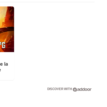
e la
e
DISCOVER WITH