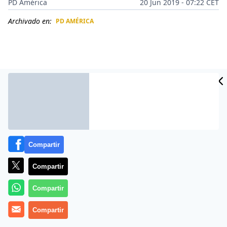
PD América
20 Jun 2019 - 07:22 CET
Archivado en:
PD AMÉRICA
CIDAD
ES
Compartir
Compartir
Más información
Compartir
Compartir