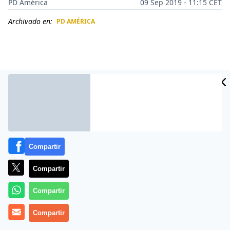
PD América
09 Sep 2019 - 11:15 CET
Archivado en:
PD AMÉRICA
CIDAD
ES
Compartir
Compartir
Más información
Compartir
Compartir