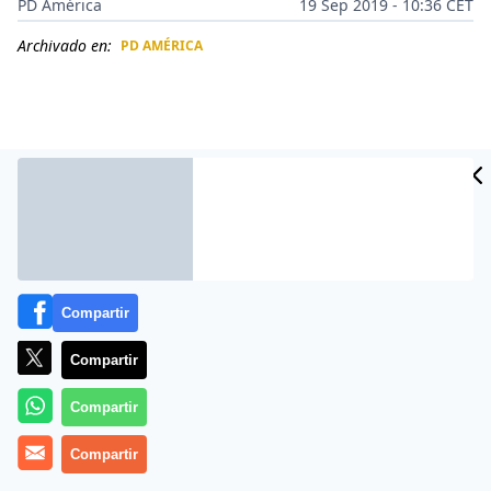
PD América
19 Sep 2019 - 10:36 CET
Archivado en:
PD AMÉRICA
CIDAD
ES
Compartir
Compartir
Más información
Compartir
Compartir