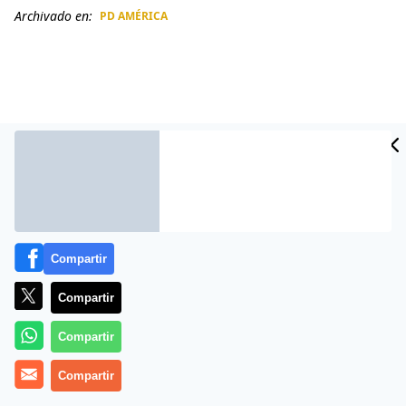
Archivado en:
PD AMÉRICA
CIDAD
ES
Compartir
Compartir
Más información
Compartir
Compartir