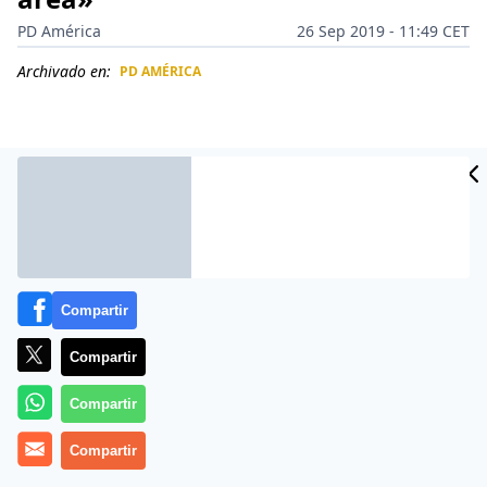
PD América
26 Sep 2019 - 11:49 CET
Archivado en:
PD AMÉRICA
CIDAD
ES
Compartir
Compartir
Compartir
Más información
Compartir