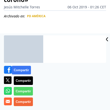
Jesús Mitchelle Torres
06 Oct 2019 - 01:26 CET
Archivado en:
PD AMÉRICA
CIDAD
ES
Compartir
Compartir
Compartir
Más información
Compartir