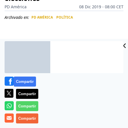
PD América
08 Dic 2019 - 08:00 CET
Archivado en:
PD AMÉRICA
POLÍTICA
CIDAD
ES
Compartir
Compartir
Compartir
Más información
Compartir