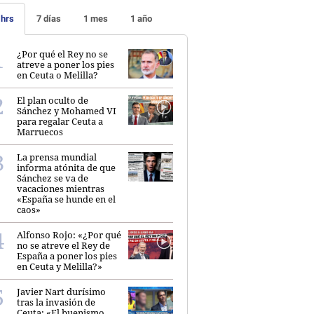
 hrs
7 días
1 mes
1 año
¿Por qué el Rey no se
atreve a poner los pies
en Ceuta o Melilla?
El plan oculto de
Sánchez y Mohamed VI
para regalar Ceuta a
Marruecos
La prensa mundial
informa atónita de que
Sánchez se va de
vacaciones mientras
«España se hunde en el
caos»
Alfonso Rojo: «¿Por qué
no se atreve el Rey de
España a poner los pies
en Ceuta y Melilla?»
Javier Nart durísimo
tras la invasión de
Ceuta: «El buenismo