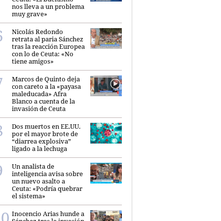
nos lleva a un problema
muy grave»
Nicolás Redondo
retrata al paria Sánchez
tras la reacción Europea
con lo de Ceuta: «No
tiene amigos»
Marcos de Quinto deja
con careto a la «payasa
maleducada» Afra
Blanco a cuenta de la
invasión de Ceuta
Dos muertos en EE.UU.
por el mayor brote de
“diarrea explosiva”
ligado a la lechuga
Un analista de
inteligencia avisa sobre
un nuevo asalto a
Ceuta: «Podría quebrar
el sistema»
Inocencio Arias hunde a
Sánchez tras la invasión