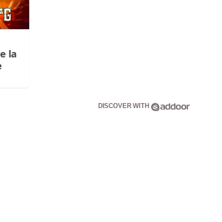
e la
e
DISCOVER WITH