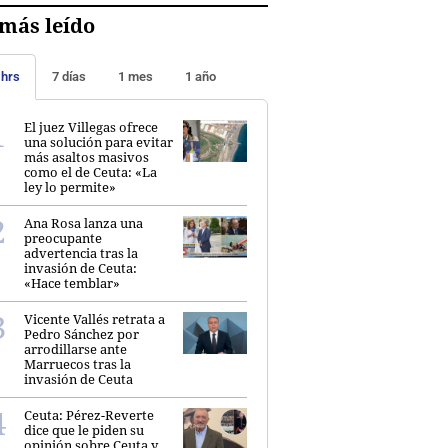
más leído
 hrs
7 días
1 mes
1 año
El juez Villegas ofrece
una solución para evitar
más asaltos masivos
como el de Ceuta: «La
ley lo permite»
Ana Rosa lanza una
preocupante
advertencia tras la
invasión de Ceuta:
«Hace temblar»
Vicente Vallés retrata a
Pedro Sánchez por
arrodillarse ante
Marruecos tras la
invasión de Ceuta
Ceuta: Pérez-Reverte
dice que le piden su
opinión sobre Ceuta y