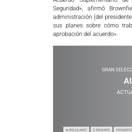
Seguridad», afirmó Brownfi
administración (del presiden
sus planes sobre cómo trab
aprobación del acuerdo».
GRAN SELECC
A
ACTU
AURICULARES
E-READERS
PRISMÁTI