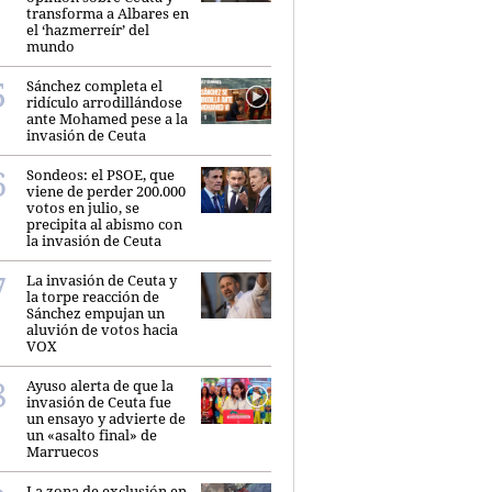
transforma a Albares en
el ‘hazmerreír’ del
mundo
Sánchez completa el
ridículo arrodillándose
ante Mohamed pese a la
invasión de Ceuta
Sondeos: el PSOE, que
viene de perder 200.000
votos en julio, se
precipita al abismo con
la invasión de Ceuta
La invasión de Ceuta y
la torpe reacción de
Sánchez empujan un
aluvión de votos hacia
VOX
Ayuso alerta de que la
invasión de Ceuta fue
un ensayo y advierte de
un «asalto final» de
Marruecos
La zona de exclusión en