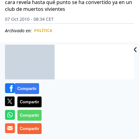
cara revela hasta qué punto se ha convertido ya en un
club de muertos vivientes
07 Oct 2010 - 08:34 CET
Archivado en:
POLÍTICA
CIDAD
ES
Compartir
Compartir
Compartir
Pide
Hermann Terstch en ABC
que le predonemos por
Compartir
lo malicioso de la pregunta y se justifica afirmando