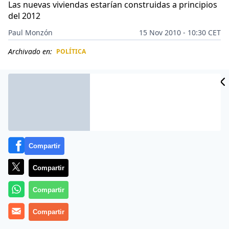
Las nuevas viviendas estarían construidas a principios
del 2012
Paul Monzón
15 Nov 2010 - 10:30 CET
Archivado en:
POLÍTICA
CIDAD
ES
Compartir
Compartir
Compartir
A casi nueve meses del terremoto y tsunami que
Compartir
azotaron a la zona central de Chile, comenzó ayer el