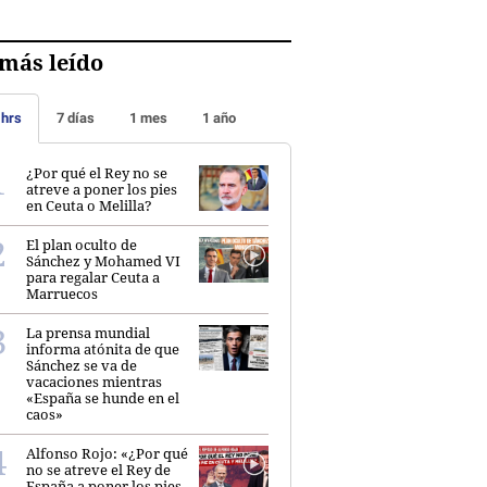
más leído
 hrs
7 días
1 mes
1 año
¿Por qué el Rey no se
atreve a poner los pies
en Ceuta o Melilla?
El plan oculto de
Sánchez y Mohamed VI
para regalar Ceuta a
Marruecos
La prensa mundial
informa atónita de que
Sánchez se va de
vacaciones mientras
«España se hunde en el
caos»
Alfonso Rojo: «¿Por qué
no se atreve el Rey de
España a poner los pies