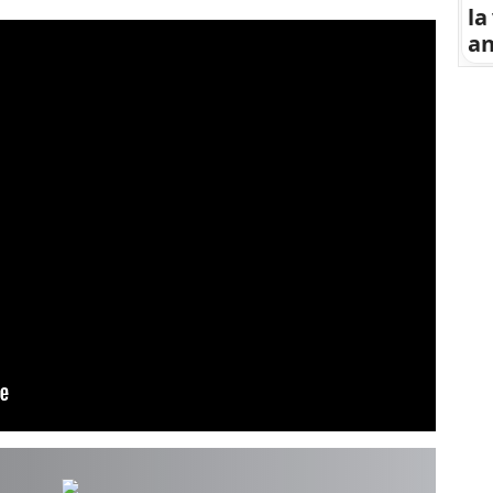
la
an