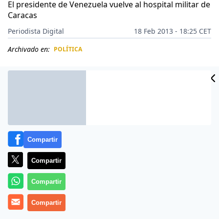
El presidente de Venezuela vuelve al hospital militar de
Caracas
Periodista Digital
18 Feb 2013 - 18:25 CET
Archivado en:
POLÍTICA
CIDAD
ES
Compartir
Compartir
Compartir
Hugo Chávez fue trasladado la madrugada de este
Compartir
lunes 18 de febrero de 2013 de La Habana a Caracas