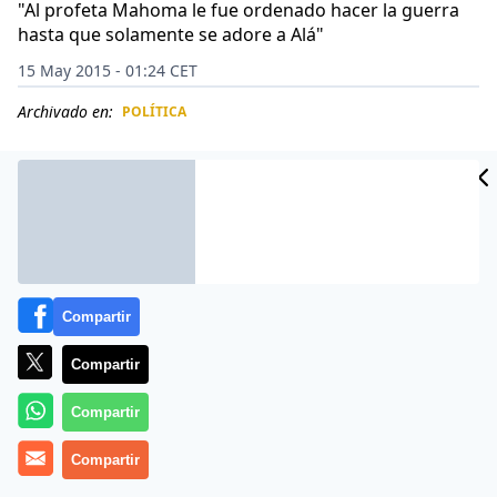
"Al profeta Mahoma le fue ordenado hacer la guerra
hasta que solamente se adore a Alá"
15 May 2015 - 01:24 CET
Archivado en:
POLÍTICA
CIDAD
ES
Compartir
Compartir
Compartir
Se suponía que había sido gravemente herido tras un
Compartir
bombardeo de la coalición internacional, pero al