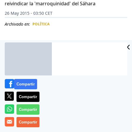
reivindicar la 'marroquinidad' del Sáhara
26 May 2015 - 03:50 CET
Archivado en:
POLÍTICA
CIDAD
ES
Compartir
Compartir
Compartir
El expresidente del gobierno español, José Luis
Compartir
Rodríguez Zapatero, declaró este lunes 25 de mayo de
2015 ser «amigo de Marruecos», un país con el que