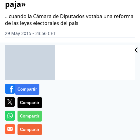
paja»
.. cuando la Cámara de Diputados votaba una reforma
de las leyes electorales del país
29 May 2015 - 23:56 CET
CIDAD
Archivado en:
POLÍTICA
ES
Compartir
Compartir
Compartir
Compartir