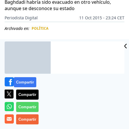
Baghdadi habría sido evacuado en otro vehículo,
aunque se desconoce su estado
Periodista Digital
11 Oct 2015 - 23:24 CET
Archivado en:
POLÍTICA
CIDAD
ES
Compartir
Compartir
Compartir
El Ejército iraquí ha bombardeado este domingo 11 de
Compartir
octubre de 2015 una caravana de coches en la que