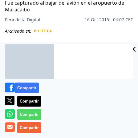
Fue capturado al bajar del avión en el aropuerto de
Maracaibo
Periodista Digital
16 Oct 2015 - 04:07 CET
Archivado en:
POLÍTICA
CIDAD
ES
Compartir
Compartir
Compartir
El prófugo de la justicia y excandidato presidencial
Compartir
venezolano Manuel Rosales fue detenido al llegar