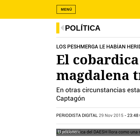
MENÚ
POLÍTICA
LOS PESHMERGA LE HABÍAN HERI
El cobardic
magdalena tr
En otras circunstancias est
Captagón
PERIODISTA DIGITAL
29 Nov 2015
- 23:48
El prisionero