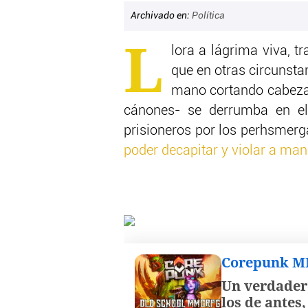
Archivado en:
Política
L
lora a lágrima viva, tr
que en otras circunstan
mano cortando cabeza
cánones- se derrumba en e
prisioneros por los perhsmerga
poder decapitar y violar a ma
Corepunk 
Un verdader
los de antes