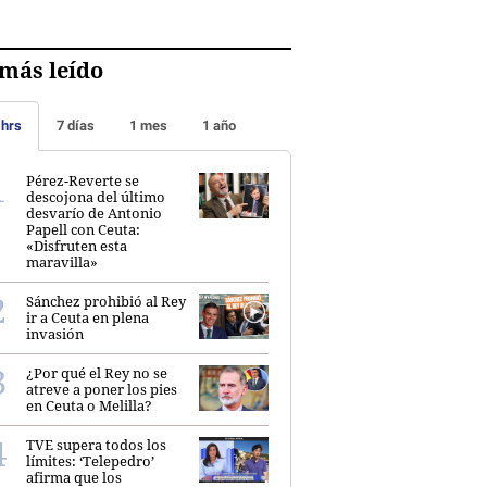
más leído
 hrs
7 días
1 mes
1 año
Pérez-Reverte se
descojona del último
desvarío de Antonio
Papell con Ceuta:
«Disfruten esta
maravilla»
Sánchez prohibió al Rey
ir a Ceuta en plena
invasión
¿Por qué el Rey no se
atreve a poner los pies
en Ceuta o Melilla?
TVE supera todos los
límites: ‘Telepedro’
afirma que los