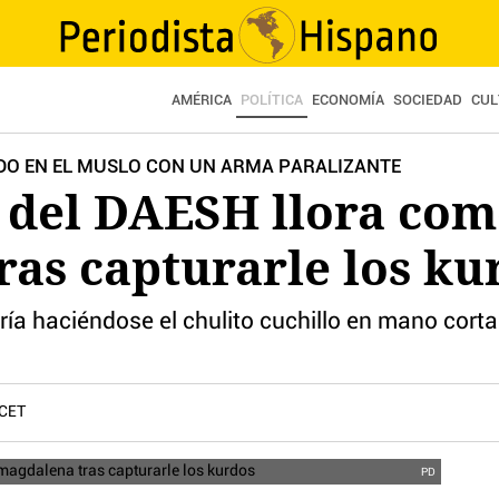
AMÉRICA
POLÍTICA
ECONOMÍA
SOCIEDAD
CUL
DO EN EL MUSLO CON UN ARMA PARALIZANTE
a del DAESH llora co
as capturarle los ku
aría haciéndose el chulito cuchillo en mano cor
 CET
PD