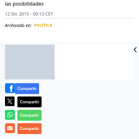
las posibilidades
12 Dic 2015 - 00:13 CET
Archivado en:
POLÍTICA
CIDAD
ES
Compartir
Compartir
Compartir
Los controversiales pronunciamientos de Donald
Compartir
Trump han escandalizado incluso a los líderes del
Partido Republicano, pero el millonario continúa