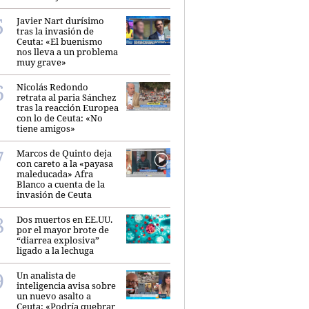
Javier Nart durísimo
tras la invasión de
Ceuta: «El buenismo
nos lleva a un problema
muy grave»
Nicolás Redondo
retrata al paria Sánchez
tras la reacción Europea
con lo de Ceuta: «No
tiene amigos»
Marcos de Quinto deja
con careto a la «payasa
maleducada» Afra
Blanco a cuenta de la
invasión de Ceuta
Dos muertos en EE.UU.
por el mayor brote de
“diarrea explosiva”
ligado a la lechuga
Un analista de
inteligencia avisa sobre
un nuevo asalto a
Ceuta: «Podría quebrar