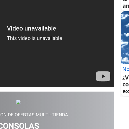
an
No
¿V
co
ex
IÓN DE OFERTAS MULTI-TIENDA
CONSOLAS