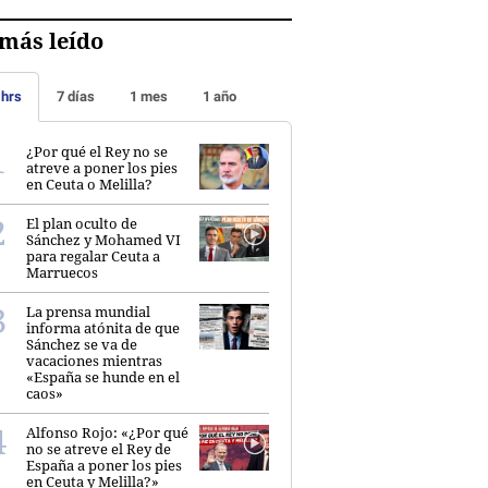
más leído
 hrs
7 días
1 mes
1 año
¿Por qué el Rey no se
atreve a poner los pies
en Ceuta o Melilla?
El plan oculto de
Sánchez y Mohamed VI
para regalar Ceuta a
Marruecos
La prensa mundial
informa atónita de que
Sánchez se va de
vacaciones mientras
«España se hunde en el
caos»
Alfonso Rojo: «¿Por qué
no se atreve el Rey de
España a poner los pies
en Ceuta y Melilla?»