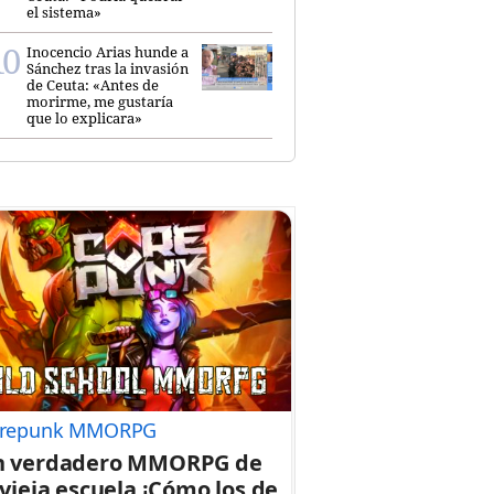
el sistema»
Inocencio Arias hunde a
Sánchez tras la invasión
de Ceuta: «Antes de
morirme, me gustaría
que lo explicara»
repunk MMORPG
n verdadero MMORPG de
 vieja escuela ¡Cómo los de