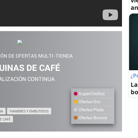
vi
an
IÓN DE OFERTAS MULTI-TIENDA
INAS DE CAFÉ
¿P
ALIZACIÓN CONTINUA
La
bo
SuperChollos
Ofertas Oro
Ofertas Plata
NA
FIAMBRES Y EMBUTIDOS
Ofertas Bronce
E CAFÉ