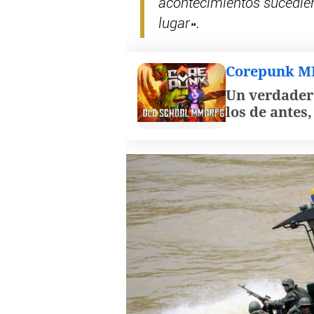
acontecimientos sucedier
lugar».
Corepunk 
Un verdader
los de antes