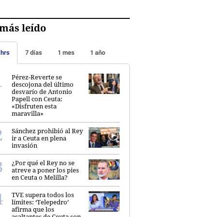
más leído
 hrs
7 días
1 mes
1 año
Pérez-Reverte se
descojona del último
desvarío de Antonio
Papell con Ceuta:
«Disfruten esta
maravilla»
Sánchez prohibió al Rey
ir a Ceuta en plena
invasión
¿Por qué el Rey no se
atreve a poner los pies
en Ceuta o Melilla?
TVE supera todos los
límites: ‘Telepedro’
afirma que los
asaltantes de Ceuta son