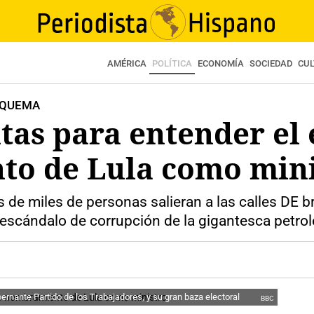
AMÉRICA
POLÍTICA
ECONOMÍA
SOCIEDAD
CU
A QUEMA
tas para entender el
o de Lula como mini
e miles de personas salieran a las calles DE bra
 escándalo de corrupción de la gigantesca petrol
bernante Partido de los Trabajadores, y su gran baza electoral
BBC