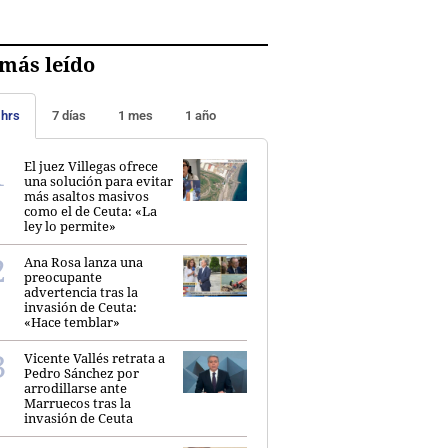
más leído
 hrs
7 días
1 mes
1 año
El juez Villegas ofrece
una solución para evitar
más asaltos masivos
como el de Ceuta: «La
ley lo permite»
Ana Rosa lanza una
preocupante
advertencia tras la
invasión de Ceuta:
«Hace temblar»
Vicente Vallés retrata a
Pedro Sánchez por
arrodillarse ante
Marruecos tras la
invasión de Ceuta