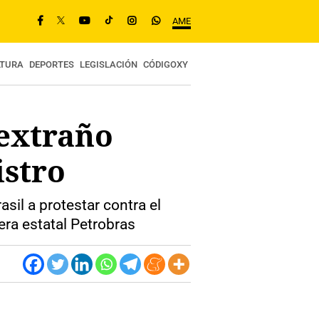
AME
LTURA
DEPORTES
LEGISLACIÓN
CÓDIGOXY
 extraño
stro
sil a protestar contra el
era estatal Petrobras