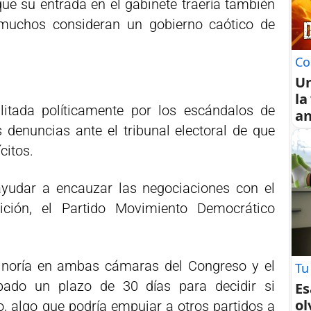
ue su entrada en el gabinete traería también
muchos consideran un gobierno caótico de
Co
U
la
litada políticamente por los escándalos de
an
denuncias ante el tribunal electoral de que
citos.
ayudar a encauzar las negociaciones con el
lición, el Partido Movimiento Democrático
inoría en ambas cámaras del Congreso y el
Tu
ado un plazo de 30 días para decidir si
Es
ol
o, algo que podría empujar a otros partidos a