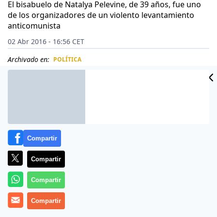
El bisabuelo de Natalya Pelevine, de 39 años, fue uno
de los organizadores de un violento levantamiento
anticomunista
02 Abr 2016 - 16:56 CET
Archivado en:
POLÍTICA
CIDAD
ES
Compartir
Compartir
Compartir
Compartir
Le han cazado en una especie de trampa con su