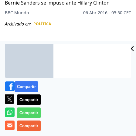
Bernie Sanders se impuso ante Hillary Clinton
BBC Mundo
06 Abr 2016 - 05:50 CET
Archivado en:
POLÍTICA
CIDAD
ES
Compartir
Compartir
Compartir
El senador Ted Cruz venció a Donald Trump en las
Compartir
primarias republicanas en el estado de Wisconsin, una
victoria que complica las aspiraciones del magnate