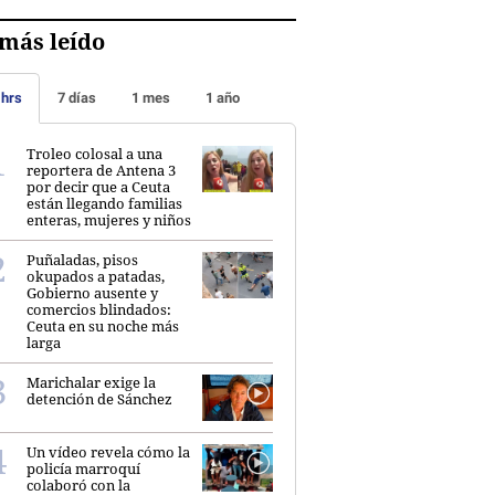
más leído
 hrs
7 días
1 mes
1 año
Troleo colosal a una
reportera de Antena 3
por decir que a Ceuta
están llegando familias
enteras, mujeres y niños
Puñaladas, pisos
okupados a patadas,
Gobierno ausente y
comercios blindados:
Ceuta en su noche más
larga
Marichalar exige la
detención de Sánchez
Un vídeo revela cómo la
policía marroquí
colaboró con la