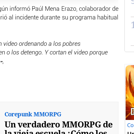
gún informó Paúl Mena Erazo, colaborador de
rió al incidente durante su programa habitual
n video ordenando a los pobres
n o los detengo. Y cortan el video porque
»,
Corepunk MMORPG
Un verdadero MMORPG de
Co
la vieja escuela ¡Cómo los
U