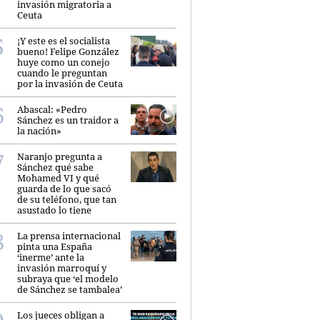
invasión migratoria a
Ceuta
¡Y este es el socialista
bueno! Felipe González
huye como un conejo
cuando le preguntan
por la invasión de Ceuta
Abascal: «Pedro
Sánchez es un traidor a
la nación»
Naranjo pregunta a
Sánchez qué sabe
Mohamed VI y qué
guarda de lo que sacó
de su teléfono, que tan
asustado lo tiene
La prensa internacional
pinta una España
‘inerme’ ante la
invasión marroquí y
subraya que ‘el modelo
de Sánchez se tambalea’
Los jueces obligan a