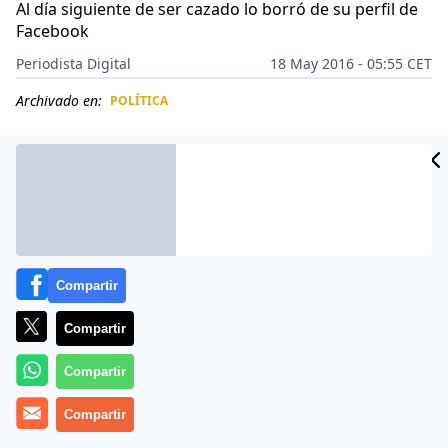
Al día siguiente de ser cazado lo borró de su perfil de
Facebook
Periodista Digital
18 May 2016 - 05:55 CET
Archivado en:
POLÍTICA
CIDAD
ES
Compartir
Compartir
Compartir
Mike Webb, candidato al Congreso de EEUU por
Compartir
Virginia, ha aprendido la lección: cerrar todas las