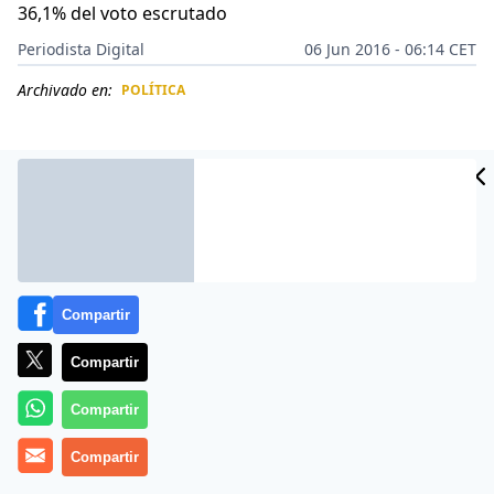
36,1% del voto escrutado
Periodista Digital
06 Jun 2016 - 06:14 CET
Archivado en:
POLÍTICA
CIDAD
ES
Compartir
Compartir
Compartir
El candidato Pedro Pablo Kuczynski roza el triunfo en
Compartir
la segunda vuelta de las elecciones presidenciales de
Perú frente a su rival, Keiko Fujimori, según los